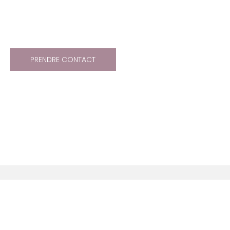
EL À DES EXPERTS PASSIONNÉS
PRENDRE CONTACT
© 2021 Fièrement propulsé par